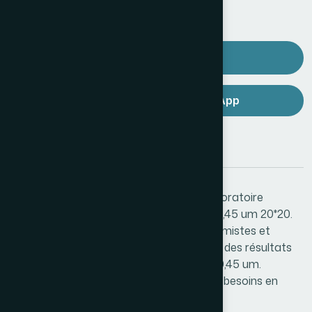
Demander un devis
Commander via WhatsApp
Description
Équipement adapté aux exigences du laboratoire
moderne : Membrane nitrocellulose size 0,45 um 20*20.
Conçu pour répondre aux besoins des chimistes et
biologistes. Performance constante pour des résultats
reproductibles. Caractéristique notable : 0,45 um.
Disponible chez Labo City Agdal pour vos besoins en
matériel de laboratoire