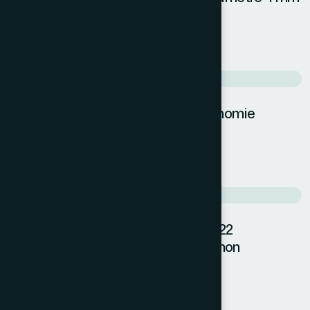
porosité 0,2 µm,BLEU
Filtre en nylon de seringue de l’économie
0.45µm
membrane blanche stérile quad 0,22
µm/stérile/ la date de péremption non
mentionée