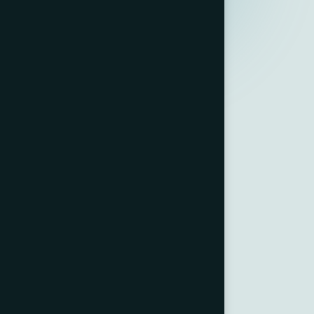
Lapha-Pack
Verrerie & Porcelaine
Liens utiles
À propos de nous
Contact
Conditions Générales de Vente
Politique de confidentialité
Ressources
Catalogue
Notre magasin
Lot 3342, Secteur Hay Al
Wifaq, Témara, Maroc