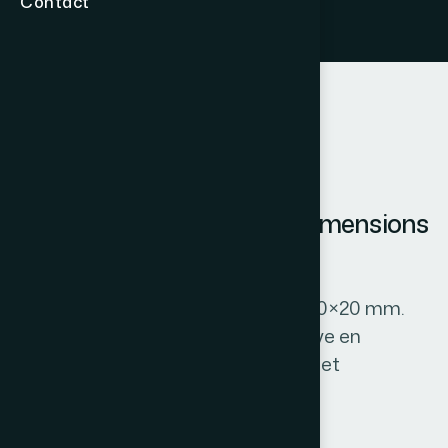
Contact
Membrane nitrocellulose dimensions
0,45 um
Membrane filtrante. Dimensions : 20×20 mm.
Conçue pour une utilisation intensive en
laboratoire d’analyse, de recherche et
d’industrie.