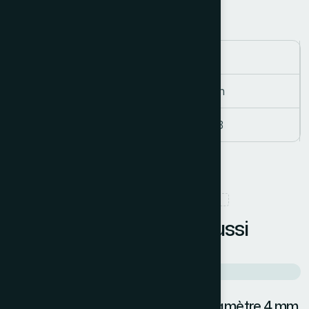
Spécifications techniques
Spécification
Détail
20×20 mm
Dimensions
LCA-01233
Référence
PRODUITS EN RELATION
P
r
o
d
u
i
t
s
a
i
m
é
e
a
u
s
s
i
Filtre seringue non stérile CA de diamètre 4 mm